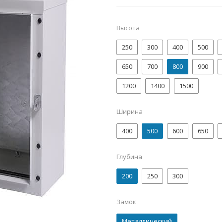
Высота
250
300
400
500
650
700
800
900
1200
1400
1500
Ширина
400
500
600
650
Глубина
200
250
300
Замок
Металлический