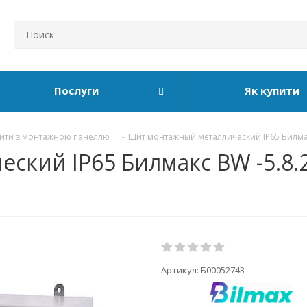
Послуги
Як купити
ити з монтажною панеллю
-
Щит монтажный металлический IP65 Билм
кий IP65 Билмакс BW -5.8.2
Артикул:
Б00052743