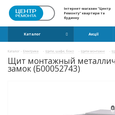
Інтернет-магазин "Центр
Ремонту" квартири та
будинку
Каталог
Акції
Каталог
-
Електрика
-
Щити, шафи, боксі
-
Щити монтажні
-
Щ
Щит монтажный металличес
замок (Б00052743)