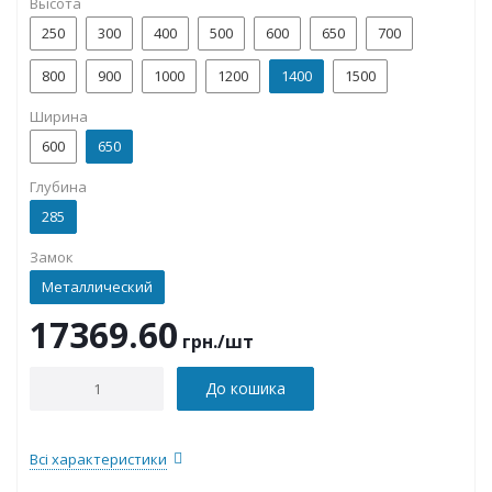
Высота
250
300
400
500
600
650
700
800
900
1000
1200
1400
1500
Ширина
600
650
Глубина
285
Замок
Металлический
17369.60
грн.
/шт
До кошика
Всі характеристики