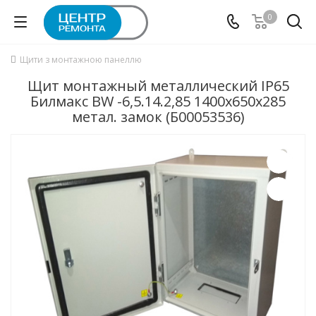
0
Щити з монтажною панеллю
Щит монтажный металлический IP65
Билмакс BW -6,5.14.2,85 1400х650x285
метал. замок (Б00053536)