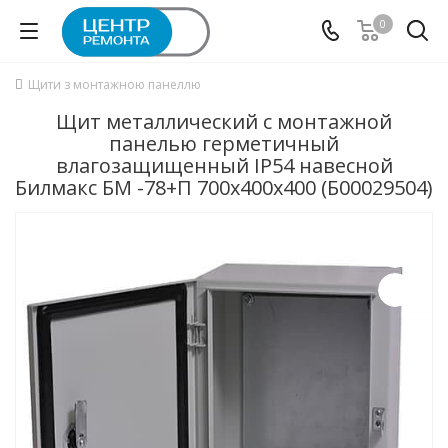
0
Щити з монтажною панеллю
Щит металлический с монтажной
панелью герметичный
влагозащищенный IP54 навесной
Билмакс БМ -78+П 700x400x400 (Б00029504)