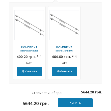
Комплект
Комплект
крепления
крепления
боксов на
боксов на
400.20 грн. * 1
464.60 грн. * 1
опору Билмакс
опору Билмакс
(типоразмер от
(типоразмер от
шт
шт
БМ-44 до
БМ-70 до
БМ-65)
БМ-126)
Добавить
Добавить
5644.20 грн.
Стоимость набора:
5644.20 грн.
Купить