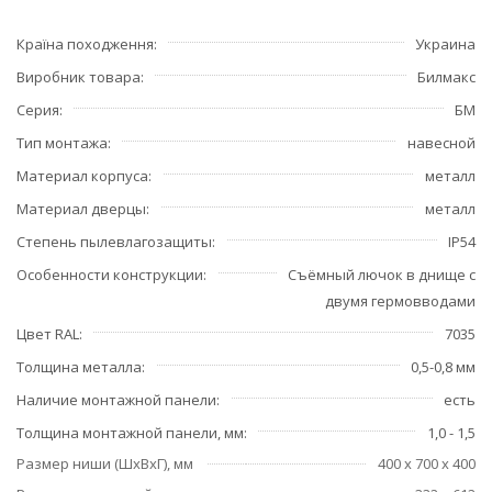
Країна походження
Украина
Виробник товара
Билмакс
Серия
БМ
Тип монтажа
навесной
Материал корпуса
металл
Материал дверцы
металл
Степень пылевлагозащиты
IP54
Особенности конструкции
Съёмный лючок в днище с
двумя гермовводами
Цвет RAL
7035
Толщина металла
0,5-0,8 мм
Наличие монтажной панели
есть
Толщина монтажной панели, мм
1,0 - 1,5
Размер ниши (ШхВхГ), мм
400 х 700 х 400