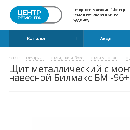
Інтернет-магазин "Центр
Ремонту" квартири та
будинку
Каталог
Акції
Каталог
-
Електрика
-
Щити, шафи, боксі
-
Щити монтажні
-
Щ
Щит металлический с мо
навесной Билмакс БМ -96+