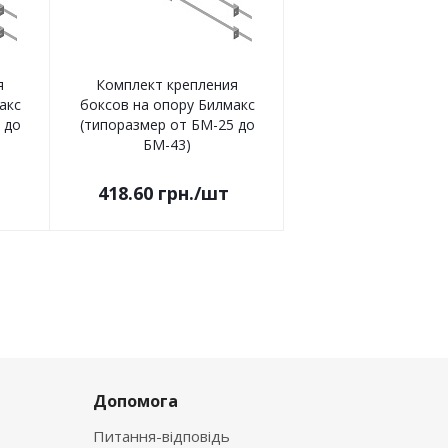
я
Комплект крепления
акс
боксов на опору Билмакс
 до
(типоразмер от БМ-25 до
БМ-43)
418.60
грн.
/шт
Допомога
Питання-відповідь