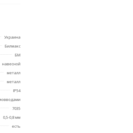
Украина
Билмакс
БМ
навесной
металл
металл
IP54
рмовводами
7035
0,5-0,8 мм
есть