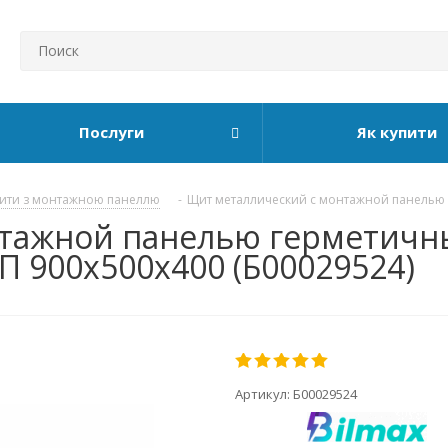
Послуги
Як купити
ити з монтажною панеллю
-
Щит металлический с монтажной панелью
нтажной панелью герметичн
П 900x500x400 (Б00029524)
Артикул:
Б00029524