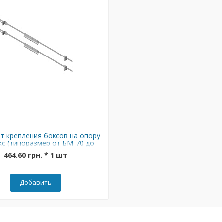
т крепления боксов на опору
с (типоразмер от БМ-70 до
БМ-126)
464.60 грн. * 1 шт
Добавить