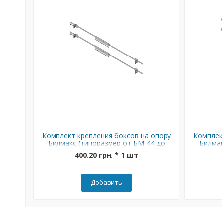
Комплект крепления боксов на опору
Комплек
Билмакс (типоразмер от БМ-44 до
Билмак
БМ-65)
400.20 грн. * 1 шт
Добавить