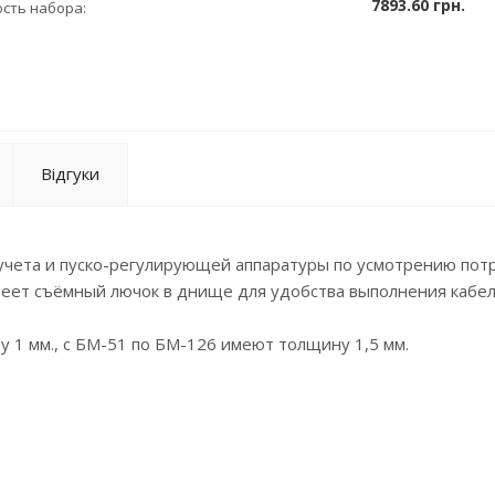
7893.60 грн.
сть набора:
Відгуки
учета и пуско-регулирующей аппаратуры по усмотрению пот
меет съёмный лючок в днище для удобства выполнения кабе
1 мм., с БМ-51 по БМ-126 имеют толщину 1,5 мм.