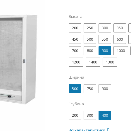
Высота
200
250
300
350
450
500
550
600
700
800
900
1000
1200
1400
1300
Ширина
500
750
900
Глубина
200
300
400
Всі характеристики