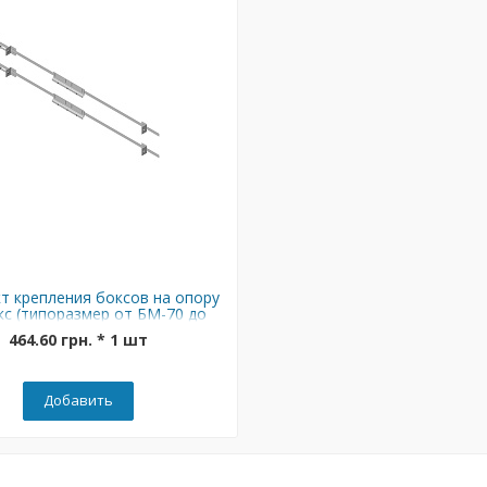
т крепления боксов на опору
с (типоразмер от БМ-70 до
БМ-126)
464.60 грн. * 1 шт
Добавить