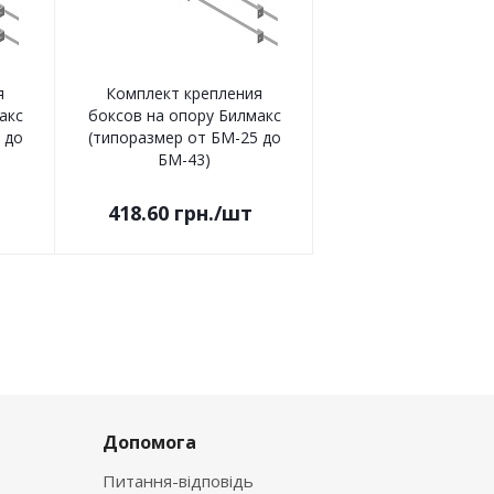
я
Комплект крепления
акс
боксов на опору Билмакс
 до
(типоразмер от БМ-25 до
БМ-43)
418.60
грн.
/шт
Допомога
Питання-відповідь