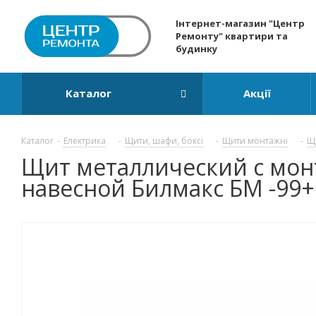
Інтернет-магазин "Центр
Ремонту" квартири та
будинку
Каталог
Акції
Каталог
-
Електрика
-
Щити, шафи, боксі
-
Щити монтажні
-
Щ
Щит металлический с мо
навесной Билмакс БМ -99+