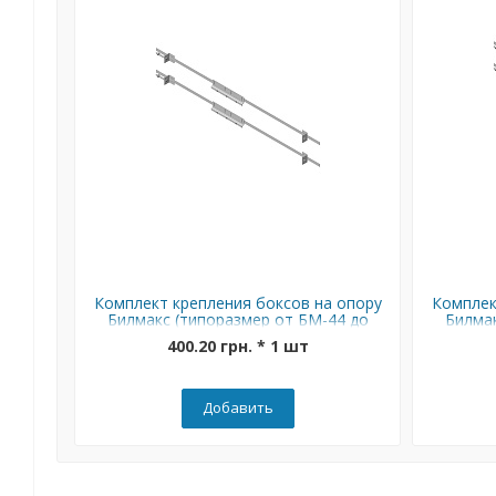
Комплект крепления боксов на опору
Комплек
Билмакс (типоразмер от БМ-44 до
Билмак
БМ-65)
400.20 грн. * 1 шт
Добавить