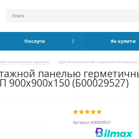
Послуги
Як купити
ити з монтажною панеллю
-
Щит металлический с монтажной панелью
нтажной панелью герметичн
П 900x900x150 (Б00029527)
Артикул:
Б00029527