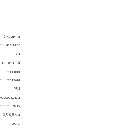
Украина
Билмакс
БМ
навесной
металл
металл
IP54
рмовводами
7035
0,5-0,8 мм
есть