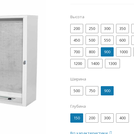
Высота
200
250
300
350
450
500
550
600
700
800
900
1000
1200
1400
1300
Ширина
500
750
900
Глубина
150
200
300
400
Всі характеристики