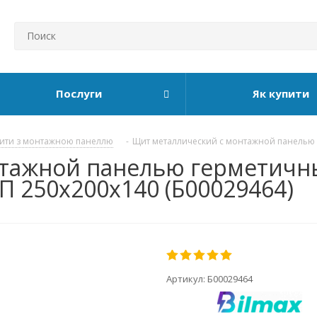
Послуги
Як купити
ити з монтажною панеллю
-
Щит металлический с монтажной панелью
нтажной панелью герметичн
П 250x200x140 (Б00029464)
Артикул:
Б00029464