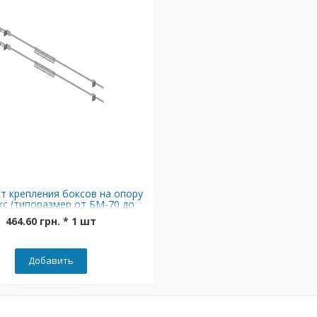
т крепления боксов на опору
с (типоразмер от БМ-70 до
БМ-126)
464.60 грн. * 1 шт
Добавить