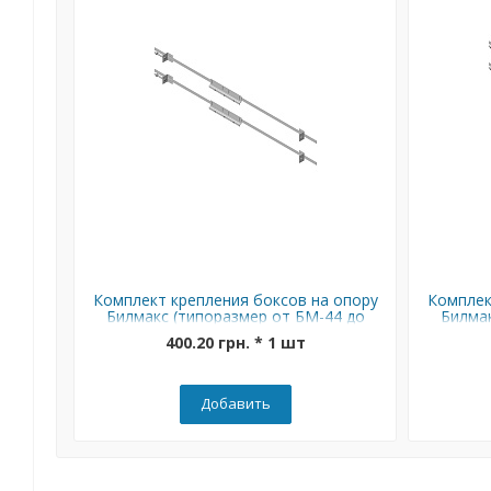
Комплект крепления боксов на опору
Комплек
Билмакс (типоразмер от БМ-44 до
Билмак
БМ-65)
400.20 грн. * 1 шт
Добавить