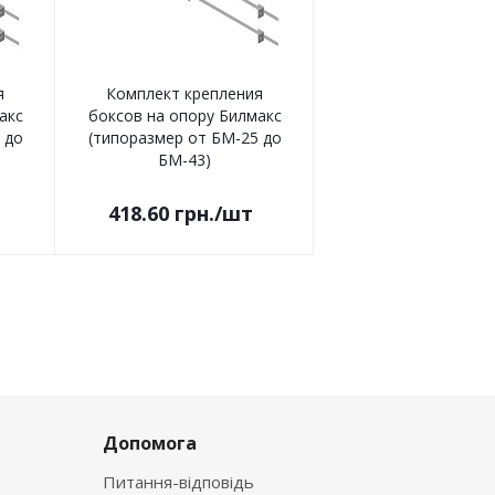
я
Комплект крепления
акс
боксов на опору Билмакс
 до
(типоразмер от БМ-25 до
БМ-43)
418.60
грн.
/шт
Допомога
Питання-відповідь