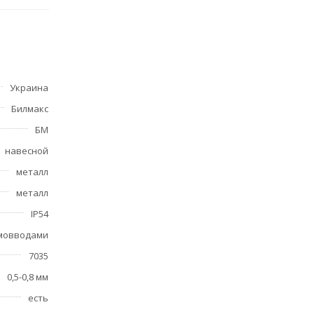
Украина
Билмакс
БМ
навесной
металл
металл
IP54
рмовводами
7035
0,5-0,8 мм
есть