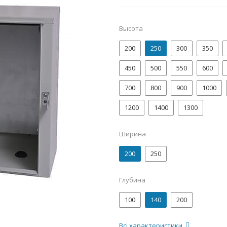
Высота
200
250
300
350
450
500
550
600
700
800
900
1000
1200
1400
1300
Ширина
200
250
Глубина
100
140
200
Всі характеристики