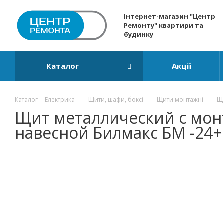
Інтернет-магазин "Центр
Ремонту" квартири та
будинку
Каталог
Акції
Каталог
-
Електрика
-
Щити, шафи, боксі
-
Щити монтажні
-
Щ
Щит металлический с мо
навесной Билмакс БМ -24+