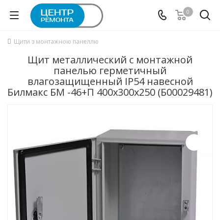
0
Щити з монтажною панеллю
Щит металлический с монтажной
панелью герметичный
влагозащищенный IP54 навесной
Билмакс БМ -46+П 400x300x250 (Б00029481)