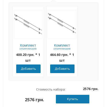
Комплект
Комплект
крепления
крепления
боксов на
боксов на
400.20 грн. * 1
464.60 грн. * 1
опору Билмакс
опору Билмакс
(типоразмер от
(типоразмер от
шт
шт
БМ-44 до
БМ-70 до
БМ-65)
БМ-126)
Добавить
Добавить
2576 грн.
Стоимость набора:
2576 грн.
Купить