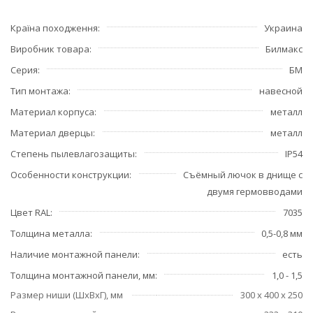
Країна походження
Украина
Виробник товара
Билмакс
Серия
БМ
Тип монтажа
навесной
Материал корпуса
металл
Материал дверцы
металл
Степень пылевлагозащиты
IP54
Особенности конструкции
Съёмный лючок в днище с
двумя гермовводами
Цвет RAL
7035
Толщина металла
0,5-0,8 мм
Наличие монтажной панели
есть
Толщина монтажной панели, мм
1,0 - 1,5
Размер ниши (ШхВхГ), мм
300 х 400 х 250