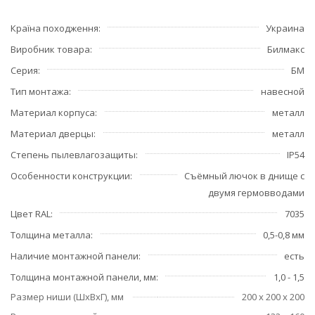
Країна походження
Украина
Виробник товара
Билмакс
Серия
БМ
Тип монтажа
навесной
Материал корпуса
металл
Материал дверцы
металл
Степень пылевлагозащиты
IP54
Особенности конструкции
Съёмный лючок в днище с
двумя гермовводами
Цвет RAL
7035
Толщина металла
0,5-0,8 мм
Наличие монтажной панели
есть
Толщина монтажной панели, мм
1,0 - 1,5
Размер ниши (ШхВхГ), мм
200 х 200 х 200