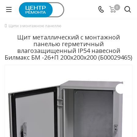
0
Щити з монтажною панеллю
Щит металлический с монтажной
панелью герметичный
влагозащищенный IP54 навесной
Билмакс БМ -26+П 200x200x200 (Б00029465)