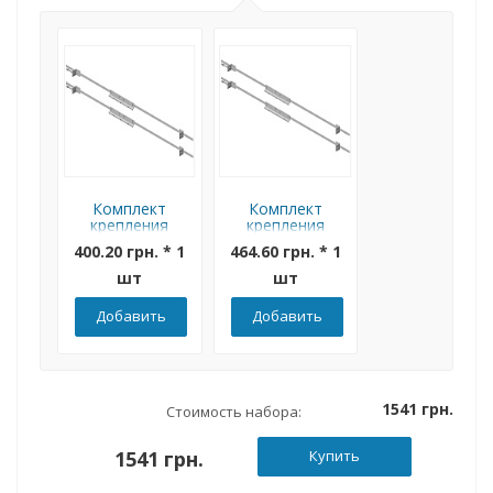
Комплект
Комплект
крепления
крепления
боксов на
боксов на
400.20 грн. * 1
464.60 грн. * 1
опору Билмакс
опору Билмакс
(типоразмер от
(типоразмер от
шт
шт
БМ-44 до
БМ-70 до
БМ-65)
БМ-126)
Добавить
Добавить
1541 грн.
Стоимость набора:
1541 грн.
Купить