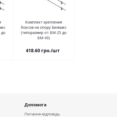
я
Комплект крепления
акс
боксов на опору Билмакс
 до
(типоразмер от БМ-25 до
БМ-43)
418.60
грн.
/шт
Допомога
Питання-відповідь