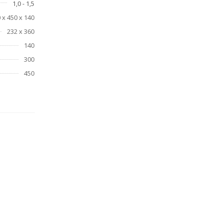
1,0 - 1,5
 х 450 х 140
232 х 360
140
300
450