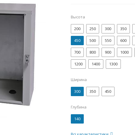
Высота
200
250
300
350
450
500
550
600
700
800
900
1000
1200
1400
1300
Ширина
300
350
450
Глубина
140
Всі характеристики