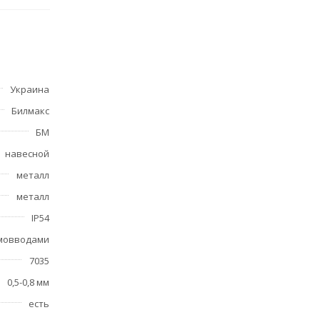
Украина
Билмакс
БМ
навесной
металл
металл
IP54
рмовводами
7035
0,5-0,8 мм
есть