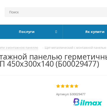
Послуги
Як купити
ити з монтажною панеллю
-
Щит металлический с монтажной панелью
нтажной панелью герметичн
П 450x300x140 (Б00029477)
Артикул:
Б00029477