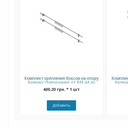
Комплект крепления боксов на опору
Комплек
Билмакс (типоразмер от БМ-44 до
Билмак
БМ-65)
400.20 грн. * 1 шт
Добавить