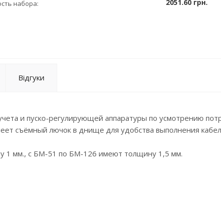
2051.60 грн.
сть набора:
Відгуки
учета и пуско-регулирующей аппаратуры по усмотрению пот
меет съёмный лючок в днище для удобства выполнения кабе
1 мм., с БМ-51 по БМ-126 имеют толщину 1,5 мм.