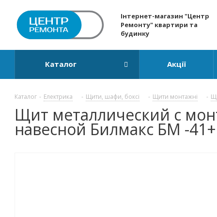
Інтернет-магазин "Центр
Ремонту" квартири та
будинку
Каталог
Акції
Каталог
-
Електрика
-
Щити, шафи, боксі
-
Щити монтажні
-
Щ
Щит металлический с мо
навесной Билмакс БМ -41+