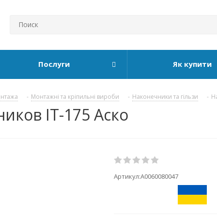
Послуги
Як купити
онтажа
-
Монтажні та кріпильні вироби
-
Наконечники та гільзи
-
Н
иков IT-175 Аско
Артикул:
A0060080047