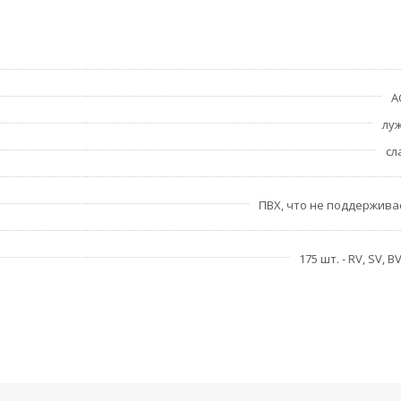
10 шт.
10 шт.
10 шт.
10 шт.
А
10 шт.
лу
5 шт.
10 шт.
сл
10 шт.
10 шт.
ПВХ, что не поддержива
10 шт.
175 шт. - RV, SV, B