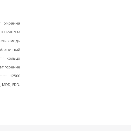
Украина
СКО-УКРЕМ
женая медь
аботочный
кольцо
ет горение
12500
V, MDD, FDD.