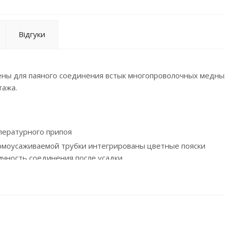
Відгуки
ны для паяного соединения встык многопроволочных медны
тажа.
пературного припоя
ермоусаживаемой трубки интегрированы цветные пояски
чность соединения после усадки.
 в процессе монтажа, а цвет поясков термоплавкого клея п