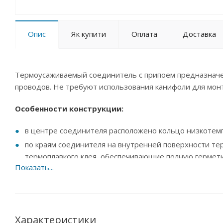
Опис
Як купити
Оплата
Доставка
Термоусаживаемый соединитель с припоем предназначе
проводов. Не требуют использования канифоли для мон
Особенности конструкции:
в центре соединителя расположено кольцо низкотем
по краям соединителя на внутренней поверхности т
термоплавкого клея, обеспечивающие полную гермети
Прозрачная изоляция обеспечивает визуальный контроль
идентифицировать размеры.
Порядок монтажа:
Характеристики