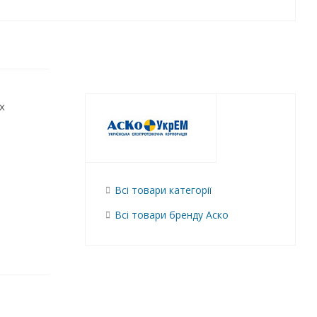
х
Всі товари категорії
Всі товари бренду Аско
омогает