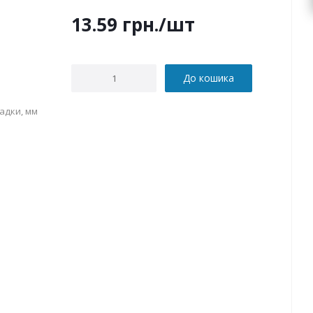
13.59
грн.
/шт
До кошика
адки, мм