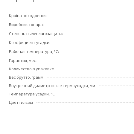
разместите соединитель на одном из проводов, сдви
Країна походження
распушите отдельные проводники и соедините концы 
друга
Виробник товара
обожмите руками выступающие проводники, сформир
Степень пылевлагозащиты
сдвиньте соединитель на место контакта таким образ
Коэффициент усадки
зачищенных жил
Рабочая температура, °С
используя высокотемпературный фен, равномерно про
Гарантия, мес.
дайте изделию остыть
Количество в упаковке
Вес брутто, грамм
Внутренний диаметр после термоусадки, мм
Температура усадки, °С
Цвет гильзы