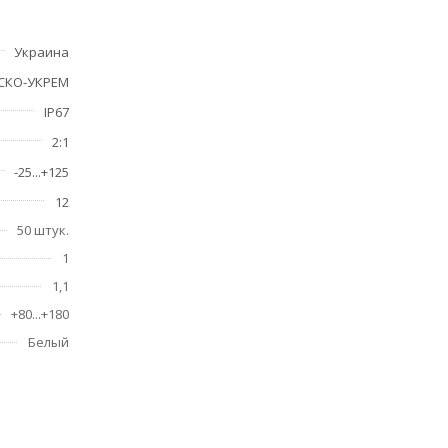
л
Украина
ли друг в
СКО-УКРЕМ
IP67
ых
2:1
-25...+125
12
50 штук.
1
1,1
+80...+180
Белый