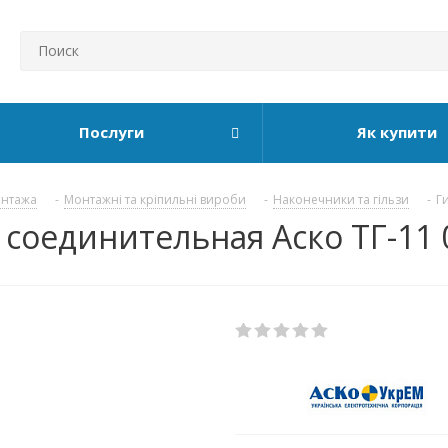
Послуги
Як купити
онтажа
-
Монтажні та кріпильні вироби
-
Наконечники та гільзи
-
Г
соединительная Аско ТГ-11 0