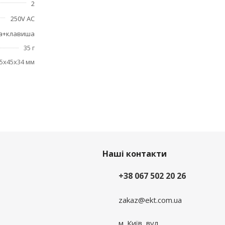
2
250V AC
та+клавиша
35 г
5x45x34 мм
Наші контакти
+38 067 502 20 26
zakaz@ekt.com.ua
м. Київ, вул.