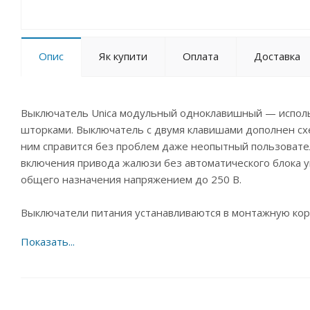
Опис
Як купити
Оплата
Доставка
Выключатель Unica модульный одноклавишный — исполь
шторками. Выключатель с двумя клавишами дополнен сх
ним справится без проблем даже неопытный пользовате
включения привода жалюзи без автоматического блока 
общего назначения напряжением до 250 В.
Выключатели питания устанавливаются в монтажную коро
В данной серии ширина один модуль соответству
немецкого стандарта, ширина два модуля соответ
немецкого стандарта.Это позволяет более разноо
Вашими потребностями.В модульной серии необход