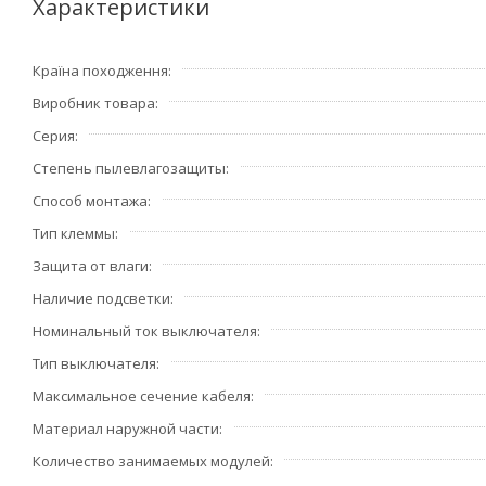
комплект поставки не входят, приобретаются отд
Характеристики
Преимущества:
Країна походження
• Специальные направляющие для облегчения ввода каб
Виробник товара
короткого замыкания. Цветовая маркировка клемм.
• Электрические параметры, схема монтажа и шаблон для
Серия
• Материал: ударопрочный негорючий технополимер. На
Степень пылевлагозащиты
• Для упрощения подключения проводов фазы и нейтрал
Способ монтажа
• В выключателях предусмотрен шумокомпенсатор.
Тип клеммы
• Механизм выключателя 10 А снабжен быстрозажимными
Защита от влаги
Наличие подсветки
Номинальный ток выключателя
Тип выключателя
Максимальное сечение кабеля
Материал наружной части
Количество занимаемых модулей