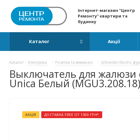
Інтернет-магазин "Центр
Ремонту" квартири та
будинку
Каталог
Акції
Каталог
-
Електрика
-
Розетки та вимикачі
-
Schneider Electric фу
Выключатель для жалюзи с 
Unica Белый (MGU3.208.18
АКЦІЯ
ДОСТАВКА FREE ОТ 1500 ГРН*