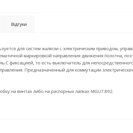
Відгуки
зуется для систем жалюзи с электрическим приводом, упр
ематичной маркировкой направления движения полотна, поэ
ль.С фиксацией, то есть выключатель для непосредственног
управления. Предназначенный для коммутации электрически
бку на винтах либо на распорных лапках МGU7.892.
ет половине ширины стандартного изделия привычного
ствует стандартной ширине одного изделия того же
бразно комплектовать готовые изделия в соответстви
им суппорт и распорные лапки (при необходимости), 