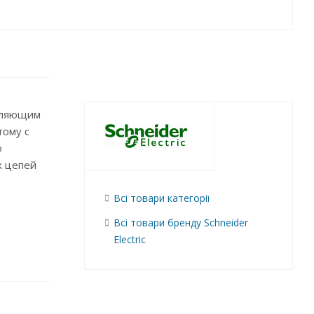
авляющим
тому с
о
х цепей
Всі товари категорії
Всі товари бренду Schneider
Electric
и с
в