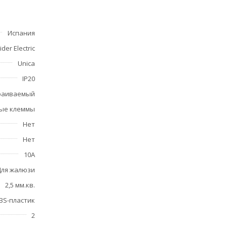
Испания
der Electric
Unica
IP20
раиваемый
ые клеммы
Нет
Нет
10А
Для жалюзи
2,5 мм.кв.
BS-пластик
2