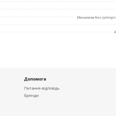
Механизм без суппор
4
Допомога
Питання-відповідь
Бренди