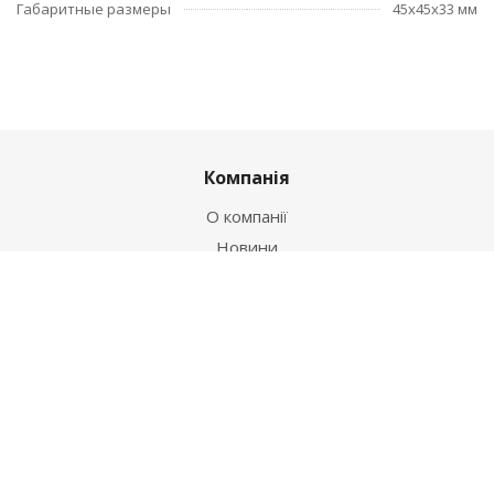
Габаритные размеры
45x45x33 мм
Компанія
О компанії
Новини
Політика
Оферта
Інформація
Контакти
Як купити
Умови оплати
Умови доставки