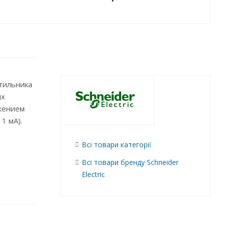
тильника
их
жением
1 мА).
Всі товари категорії
Всі товари бренду Schneider
Electric
и с
в