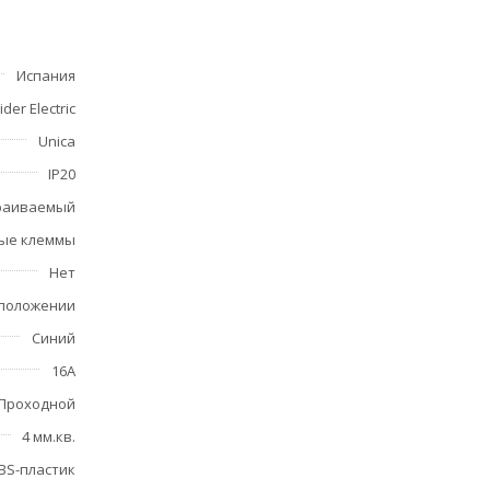
Испания
der Electric
Unica
IP20
раиваемый
той и
ые клеммы
Нет
 положении
Синий
16А
Проходной
4 мм.кв.
BS-пластик