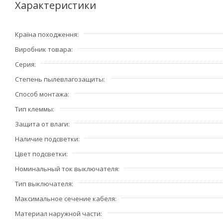
Характеристики
Преимущества:
• Специальные направляющие для облегчения ввода каб
Країна походження
короткого замыкания. Цветовая маркировка клемм.
Виробник товара
• Электрические параметры, схема монтажа и шаблон для
• Материал: ударопрочный негорючий технополимер. На
Серия
• Для упрощения подключения проводов фазы и нейтрал
Степень пылевлагозащиты
• В выключателях предусмотрен шумокомпенсатор.
Способ монтажа
• Механизм выключателя 16 А снабжен винтовыми конта
Тип клеммы
крестовой отвертки.
Защита от влаги
Наличие подсветки
Цвет подсветки
Номинальный ток выключателя
Тип выключателя
Максимальное сечение кабеля
Материал наружной части