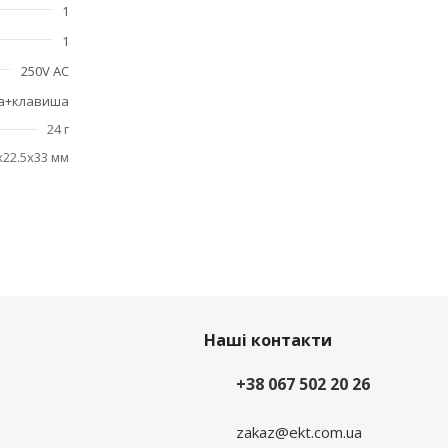
1
1
250V AC
та+клавиша
24 г
x22.5x33 мм
Наші контакти
+38 067 502 20 26
zakaz@ekt.com.ua