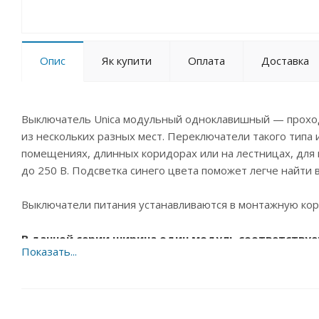
Опис
Як купити
Оплата
Доставка
Выключатель Unica модульный одноклавишный — проход
из нескольких разных мест. Переключатели такого типа
помещениях, длинных коридорах или на лестницах, для
до 250 В. Подсветка синего цвета поможет легче найти 
Выключатели питания устанавливаются в монтажную коро
В данной серии ширина один модуль соответству
немецкого стандарта, ширина два модуля соответ
немецкого стандарта.Это позволяет более разноо
Вашими потребностями.В модульной серии необход
комплект поставки не входят, приобретаются отд