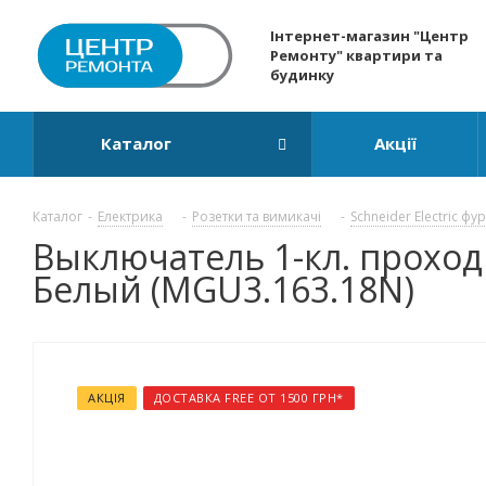
Інтернет-магазин "Центр
Ремонту" квартири та
будинку
Каталог
Акції
Каталог
-
Електрика
-
Розетки та вимикачі
-
Schneider Electric фу
Выключатель 1-кл. проходн
Белый (MGU3.163.18N)
АКЦІЯ
ДОСТАВКА FREE ОТ 1500 ГРН*