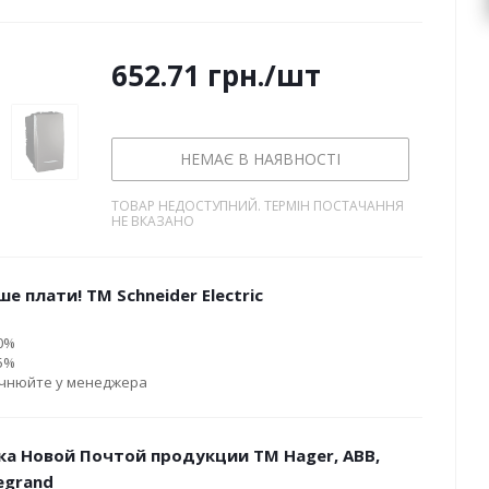
652.71
грн.
/шт
НЕМАЄ В НАЯВНОСТІ
ТОВАР НЕДОСТУПНИЙ. ТЕРМІН ПОСТАЧАННЯ
НЕ ВКАЗАНО
е плати! ТМ Schneider Electric
10%
15%
очнюйте у менеджера
ка Новой Почтой продукции ТМ Hager, ABB,
Legrand