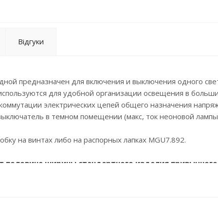
Відгуки
ной предназначен для включения и выключения одного све
 используются для удобной организации освещения в больш
 коммутации электрических цепей общего назначения напря
выключатель в темном помещении (макс, ток неоновой лампы 
бку на винтах либо на распорных лапках МGU7.892.
ет половине ширины стандартного изделия привычного
ствует стандартной ширине одного изделия того же
бразно комплектовать готовые изделия в соответстви
им суппорт и распорные лапки (при необходимости), 
ельно.Рамки также приобретаются отдельно!