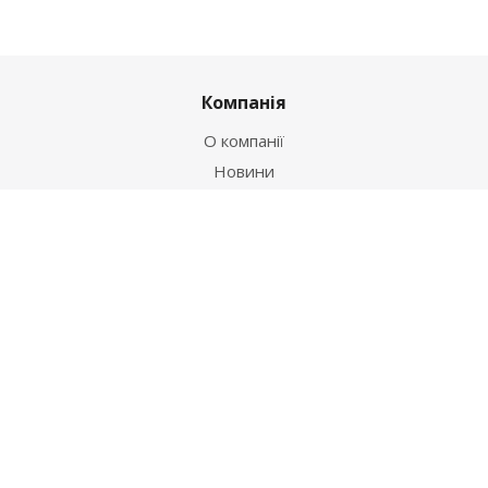
Компанія
О компанії
Новини
Політика
Оферта
Інформація
Контакти
Як купити
Умови оплати
Умови доставки
Гарантія на товар