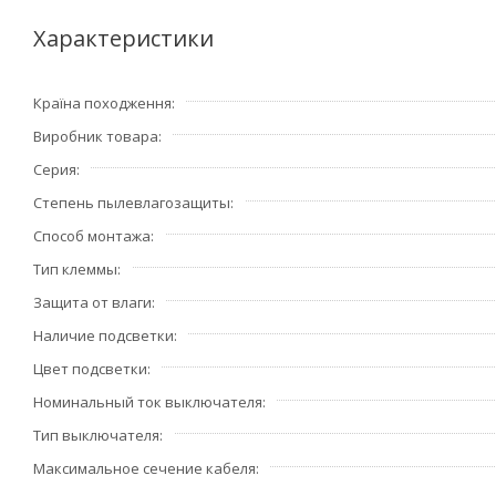
немецкого стандарта.Это позволяет более разноо
Вашими потребностями.В модульной серии необход
Характеристики
комплект поставки не входят, приобретаются отд
Країна походження
Преимущества:
Виробник товара
• Специальные направляющие для облегчения ввода каб
короткого замыкания. Цветовая маркировка клемм.
Серия
• Электрические параметры, схема монтажа и шаблон для
Степень пылевлагозащиты
• Материал: ударопрочный негорючий технополимер. На
Способ монтажа
• Для упрощения подключения проводов фазы и нейтрал
Тип клеммы
• В выключателях предусмотрен шумокомпенсатор.
• Механизм выключателя 10 А снабжен быстрозажимными
Защита от влаги
Наличие подсветки
Цвет подсветки
Номинальный ток выключателя
Тип выключателя
Максимальное сечение кабеля