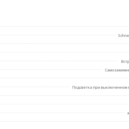
бразно комплектовать готовые изделия в соответстви
им суппорт и распорные лапки (при необходимости), 
ельно.Рамки также приобретаются отдельно!
Schnei
еля. Увеличенные разделители для исключения возможности
 зачистки кабеля.
ружные части устойчивы к ультрафиолету.
Вст
и клеммы различаются по цвету.
Самозажимн
 контактами.
Подсветка при выключенном