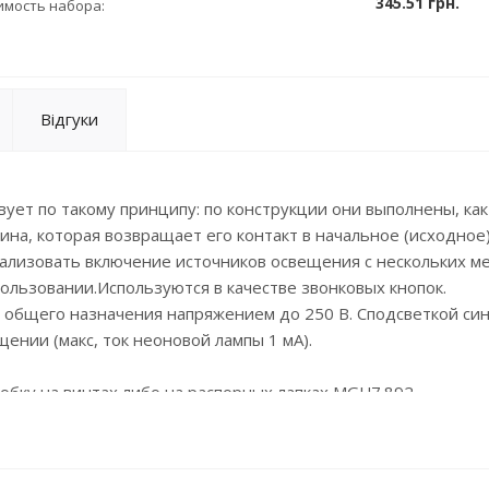
345.51 грн.
имость набора:
Відгуки
ет по такому принципу: по конструкции они выполнены, ка
ина, которая возвращает его контакт в начальное (исходное
ализовать включение источников освещения с нескольких ме
ользовании.Используются в качестве звонковых кнопок.
общего назначения напряжением до 250 В. Сподсветкой си
ении (макс, ток неоновой лампы 1 мА).
бку на винтах либо на распорных лапках МGU7.892.
ет половине ширины стандартного изделия привычного
ствует стандартной ширине одного изделия того же