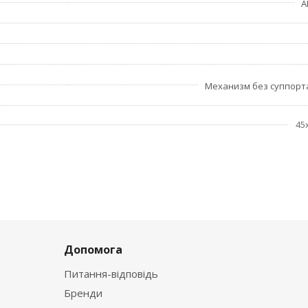
A
Механизм без суппор
45
Допомога
Питання-відповідь
Бренди