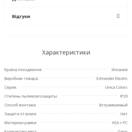
Відгуки
Характеристики
Країна походження
Испания
Виробник товара
Schneider Electric
Серия
Unica Colors
Степень пылевлагозащиты
IP20
Способ монтажа
Встраиваемый
Защита от влаги
Нет
Материал рамки
ASA + PC
Количество мест
Одно