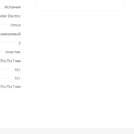
Испания
der Electric
Unica
раиваемый
2
пластик
75x75x7 мм
10 г
10 г
75x75x7 мм