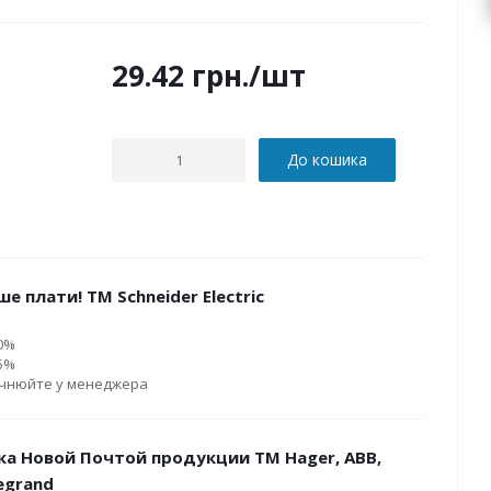
29.42
грн.
/шт
До кошика
е плати! ТМ Schneider Electric
10%
15%
очнюйте у менеджера
ка Новой Почтой продукции ТМ Hager, ABB,
Legrand