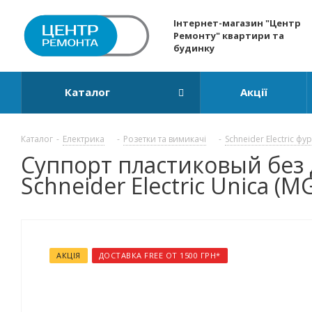
Інтернет-магазин "Центр
Ремонту" квартири та
будинку
Каталог
Акції
Каталог
-
Електрика
-
Розетки та вимикачі
-
Schneider Electric фу
Суппорт пластиковый без 
Schneider Electric Unica (M
АКЦІЯ
ДОСТАВКА FREE ОТ 1500 ГРН*