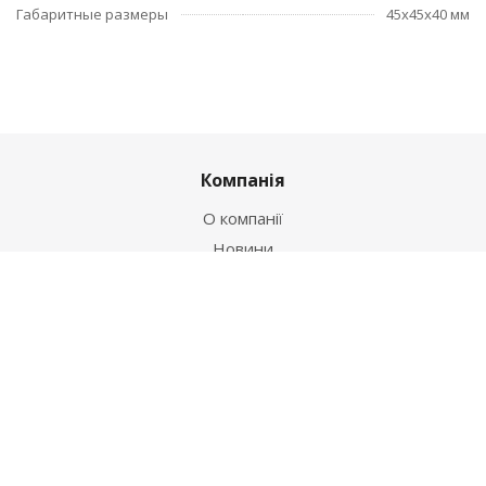
Габаритные размеры
45x45x40 мм
Компанія
О компанії
Новини
Політика
Оферта
Інформація
Контакти
Як купити
Умови оплати