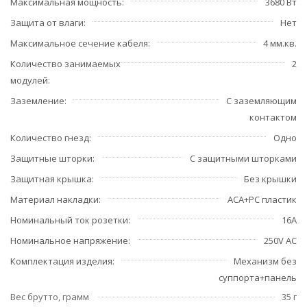
Максимальная мощность
3680 Вт
Защита от влаги
Нет
Максимальное сечение кабеля
4 мм.кв.
Количество занимаемых
2
модулей
Заземление
С заземляющим
контактом
Количество гнезд
Одно
Защитные шторки
С защитными шторками
Защитная крышка
Без крышки
Материал накладки
ACA+PC пластик
Номинальный ток розетки
16А
Номинальное напряжение
250V AC
Комплектация изделия
Механизм без
суппорта+панель
Вес брутто, грамм
35 г