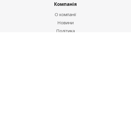
Компанія
О компанії
Новини
Політика
Оферта
Інформація
Контакти
Як купити
Умови оплати
Умови доставки
Гарантія на товар
Допомога
Питання-відповідь
Бренди