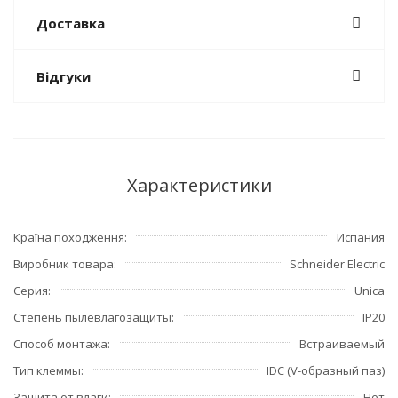
Доставка
Відгуки
Характеристики
Країна походження
Испания
Виробник товара
Schneider Electric
Серия
Unica
Степень пылевлагозащиты
IP20
Способ монтажа
Встраиваемый
Тип клеммы
IDC (V-образный паз)
Защита от влаги
Нет