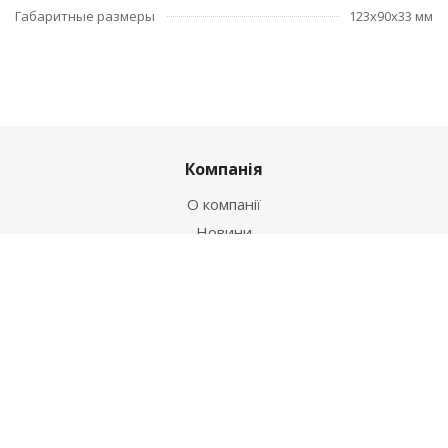
Габаритные размеры
123x90x33 мм
Компанія
О компанії
Новини
Політика
Оферта
Інформація
Контакти
Як купити
Умови оплати