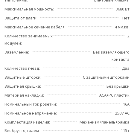
Максимальная мощность
3680 Вт
Защита от влаги
Нет
Максимальное сечение кабеля
4 мм.кв.
Количество занимаемых
2
модулей
Заземление
Без заземляющего
контакта
Количество гнезд
Два
Защитные шторки
С защитными шторками
Защитная крышка
Без крышки
Материал накладки
ACA+PC пластик
Номинальный ток розетки
16А
Номинальное напряжение
250V AC
Комплектация изделия
Механизм+панель+рамка
Вес брутто, грамм
115 г