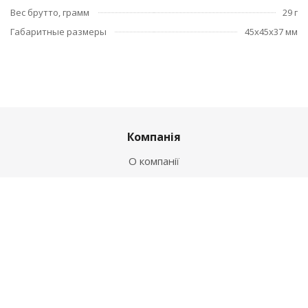
Вес брутто, грамм
29 г
Габаритные размеры
45x45x37 мм
Компанія
О компанії
Новини
Політика
Оферта
Інформація
Контакти
Як купити