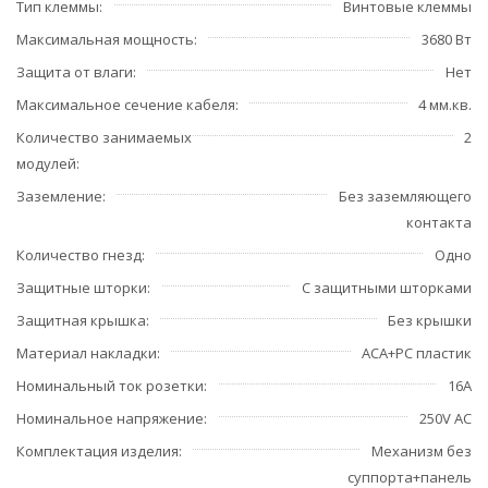
Тип клеммы
Винтовые клеммы
Максимальная мощность
3680 Вт
Защита от влаги
Нет
Максимальное сечение кабеля
4 мм.кв.
Количество занимаемых
2
модулей
Заземление
Без заземляющего
контакта
Количество гнезд
Одно
Защитные шторки
С защитными шторками
Защитная крышка
Без крышки
Материал накладки
ACA+PC пластик
Номинальный ток розетки
16А
Номинальное напряжение
250V AC
Комплектация изделия
Механизм без
суппорта+панель