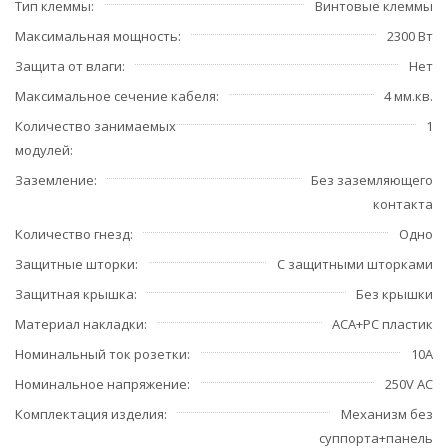
Тип клеммы
Винтовые клеммы
Максимальная мощность
2300 Вт
Защита от влаги
Нет
Максимальное сечение кабеля
4 мм.кв.
Количество занимаемых
1
модулей
Заземление
Без заземляющего
контакта
Количество гнезд
Одно
Защитные шторки
С защитными шторками
Защитная крышка
Без крышки
Материал накладки
ACA+PC пластик
Номинальный ток розетки
10А
Номинальное напряжение
250V AC
Комплектация изделия
Механизм без
суппорта+панель