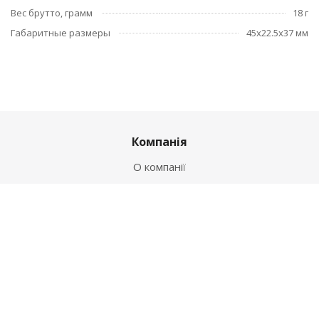
Вес брутто, грамм
18 г
Габаритные размеры
45x22.5x37 мм
Компанія
О компанії
Новини
Політика
Оферта
Інформація
Контакти
Як купити