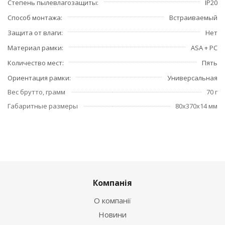
Степень пылевлагозащиты
IP20
Способ монтажа
Встраиваемый
Защита от влаги
Нет
Материал рамки
ASA + PC
Количество мест
Пять
Ориентация рамки
Универсальная
Вес брутто, грамм
70 г
Габаритные размеры
80x370x14 мм
Компанія
О компанії
Новини