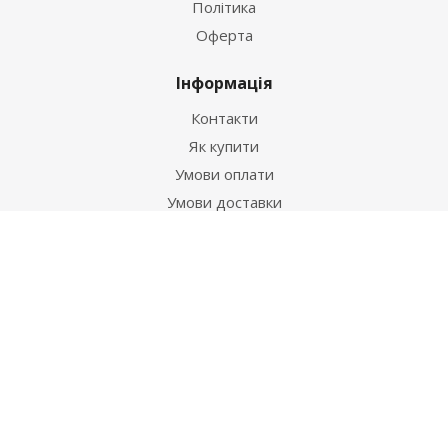
Політика
Оферта
Інформація
Контакти
Як купити
Умови оплати
Умови доставки
Гарантія на товар
Допомога
Питання-відповідь
Бренди
Наші контакти
+38 067 502 20 26
zakaz@ekt.com.ua