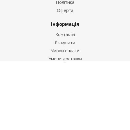
Політика
Оферта
Інформація
Контакти
Як купити
Умови оплати
Умови доставки
Гарантія на товар
Допомога
Питання-відповідь
Бренди
Наші контакти
+38 067 502 20 26
zakaz@ekt.com.ua