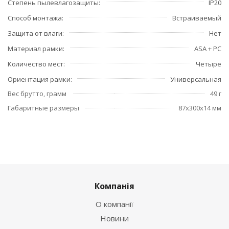
Степень пылевлагозащиты
IP20
Способ монтажа
Встраиваемый
Защита от влаги
Нет
Материал рамки
ASA + PC
Количество мест
Четыре
Ориентация рамки
Универсальная
Вес брутто, грамм
49 г
Габаритные размеры
87x300x14 мм
Компанія
О компанії
Новини