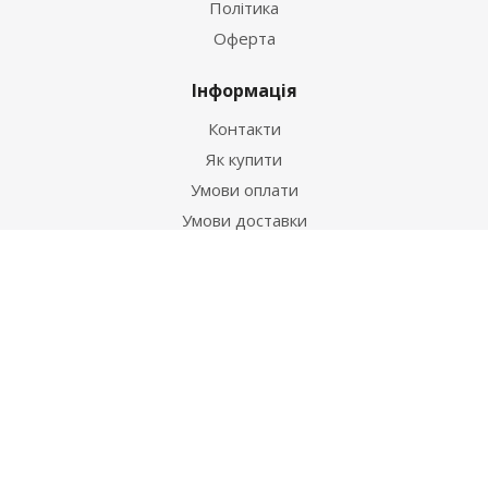
Політика
Оферта
Інформація
Контакти
Як купити
Умови оплати
Умови доставки
Гарантія на товар
Допомога
Питання-відповідь
Бренди
Наші контакти
+38 067 502 20 26
zakaz@ekt.com.ua