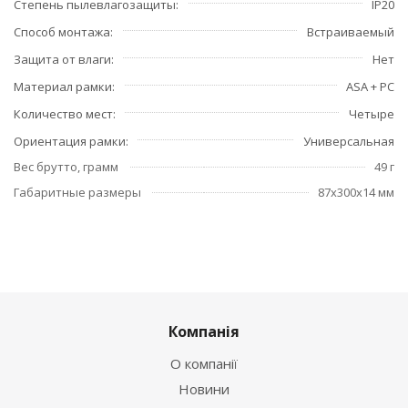
Степень пылевлагозащиты
IP20
Способ монтажа
Встраиваемый
Защита от влаги
Нет
Материал рамки
ASA + PC
Количество мест
Четыре
Ориентация рамки
Универсальная
Вес брутто, грамм
49 г
Габаритные размеры
87x300x14 мм
Компанія
О компанії
Новини