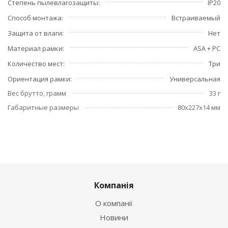
Степень пылевлагозащиты
IP20
Способ монтажа
Встраиваемый
Защита от влаги
Нет
Материал рамки
ASA + PC
Количество мест
Три
Ориентация рамки
Универсальная
Вес брутто, грамм
33 г
Габаритные размеры
80x227x14 мм
Компанія
О компанії
Новини