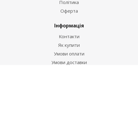
Політика
Оферта
Інформація
Контакти
Як купити
Умови оплати
Умови доставки
Гарантія на товар
Допомога
Питання-відповідь
Бренди
Наші контакти
+38 067 502 20 26
zakaz@ekt.com.ua