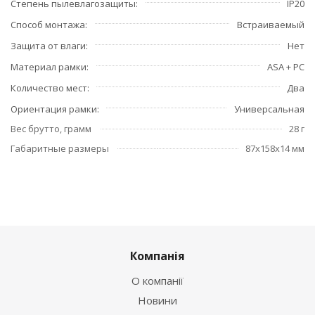
Степень пылевлагозащиты
IP20
Способ монтажа
Встраиваемый
Защита от влаги
Нет
Материал рамки
ASA + PC
Количество мест
Два
Ориентация рамки
Универсальная
Вес брутто, грамм
28 г
Габаритные размеры
87x158x14 мм
Компанія
О компанії
Новини