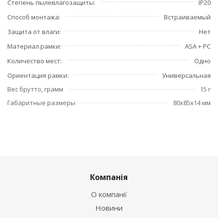
Степень пылевлагозащиты
IP20
Способ монтажа
Встраиваемый
Защита от влаги
Нет
Материал рамки
ASA + PC
Количество мест
Одно
Ориентация рамки
Универсальная
Вес брутто, грамм
15 г
Габаритные размеры
80x85x14 мм
Компанія
О компанії
Новини