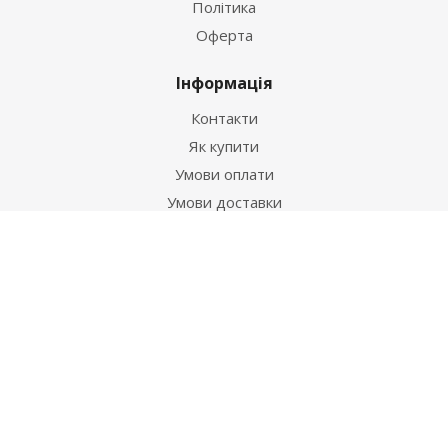
Політика
Оферта
Інформація
Контакти
Як купити
Умови оплати
Умови доставки
Гарантія на товар
Допомога
Питання-відповідь
Бренди
Наші контакти
+38 067 502 20 26
zakaz@ekt.com.ua