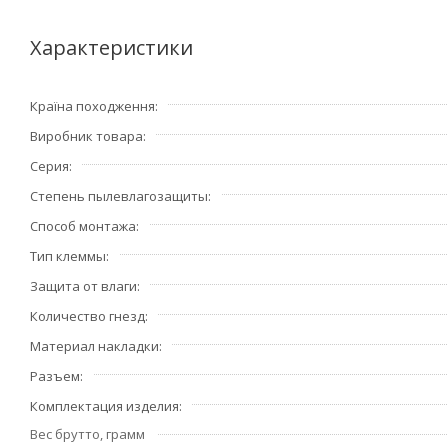
Вашими потребностями.В модульной серии необход
комплект поставки не входят, приобретаются отд
Характеристики
Преимущества:
Країна походження
• Материал: ударопрочный негорючий технополимер. На
Виробник товара
• Телефонная розетка RJ11 имеет винтовые контакты д
передачи данных до 16 Мб/с (3 категория).
Серия
Степень пылевлагозащиты
Способ монтажа
Тип клеммы
Защита от влаги
Количество гнезд
Материал накладки
Разъем
Комплектация изделия
Вес брутто, грамм