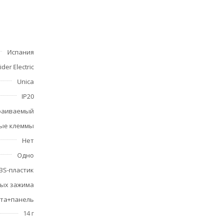
в
Испания
der Electric
ость
Unica
IP20
раиваемый
ые клеммы
Нет
Одно
BS-пластик
вых зажима
рта+панель
14 г