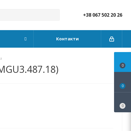
+38 067 502 20 26
Контакти
ca
(MGU3.487.18)
0
0
0