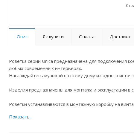
Сто
Опис
Як купити
Оплата
Доставка
Розетка серии Unica предназначена для подключения кол
любых современных интерьерах.
Наслаждайтесь музыкой по всему дому из одного источни
Изделия предназначены для монтажа и эксплуатации в с
Розетки устанавливаются в монтажную коробку на винта
В данной серии ширина один модуль соответству
немецкого стандарта, ширина два модуля соответ
немецкого стандарта.Это позволяет более разноо