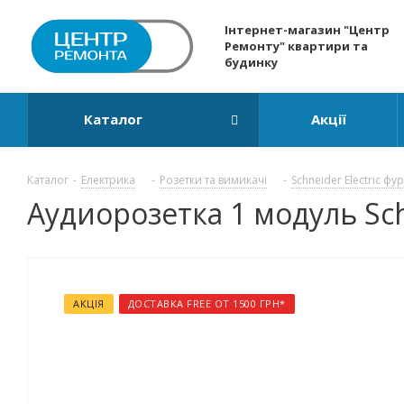
Інтернет-магазин "Центр
Ремонту" квартири та
будинку
Каталог
Акції
Каталог
-
Електрика
-
Розетки та вимикачі
-
Schneider Electric фу
Аудиорозетка 1 модуль Sch
АКЦІЯ
ДОСТАВКА FREE ОТ 1500 ГРН*