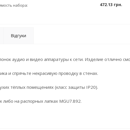
472.13 грн.
имость набора:
Відгуки
онок аудио и видео аппаратуры к сети. Изделие отлично см
ка и спрячьте некрасивую проводку в стенах.
ухих тёплых помещениях (класс защиты ІР20).
х либо на распорных лапках МGU7.892.
ет половине ширины стандартного изделия привычного
ствует стандартной ширине одного изделия того же
бразно комплектовать готовые изделия в соответстви