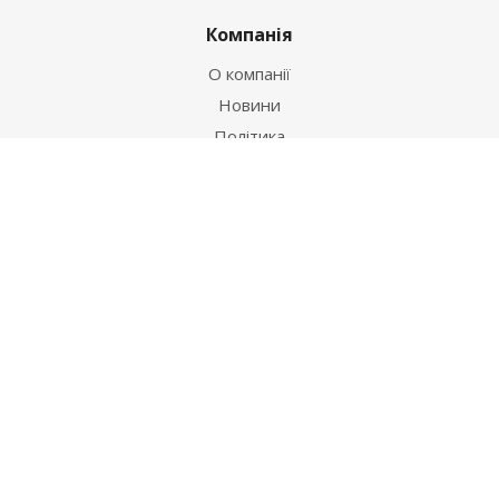
Компанія
О компанії
Новини
Політика
Оферта
Інформація
Контакти
Як купити
Умови оплати
Умови доставки
Гарантія на товар
Допомога
Питання-відповідь