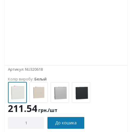
Артикул:
NU320618
Колір виробу:
Белый
211.54
грн.
/шт
До кошика