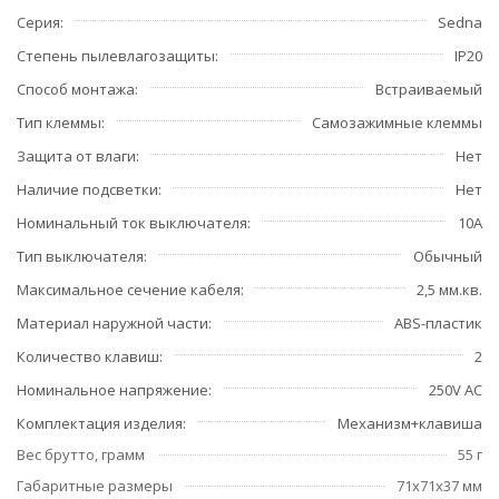
Серия
Sedna
Степень пылевлагозащиты
IP20
Способ монтажа
Встраиваемый
Тип клеммы
Самозажимные клеммы
Защита от влаги
Нет
Наличие подсветки
Нет
Номинальный ток выключателя
10А
Тип выключателя
Обычный
Максимальное сечение кабеля
2,5 мм.кв.
Материал наружной части
ABS-пластик
Количество клавиш
2
Номинальное напряжение
250V AC
Комплектация изделия
Механизм+клавиша
Вес брутто, грамм
55 г
Габаритные размеры
71x71x37 мм