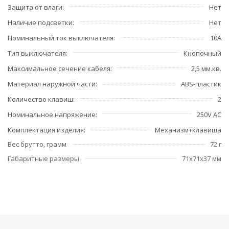
Защита от влаги
Нет
Наличие подсветки
Нет
Номинальный ток выключателя
10А
Тип выключателя
Кнопочный
Максимальное сечение кабеля
2,5 мм.кв.
Материал наружной части
ABS-пластик
Количество клавиш
2
Номинальное напряжение
250V AC
Комплектация изделия
Механизм+клавиша
Вес брутто, грамм
72 г
Габаритные размеры
71x71x37 мм