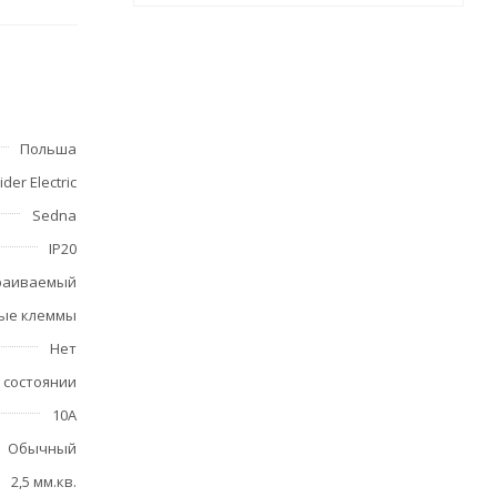
е с
апки не
Польша
der Electric
Sedna
IP20
раиваемый
ые клеммы
нтаже
ление
Нет
 состоянии
10А
Обычный
2,5 мм.кв.