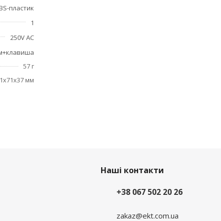
BS-пластик
1
250V AC
м+клавиша
57 г
1x71x37 мм
Наші контакти
+38 067 502 20 26
zakaz@ekt.com.ua