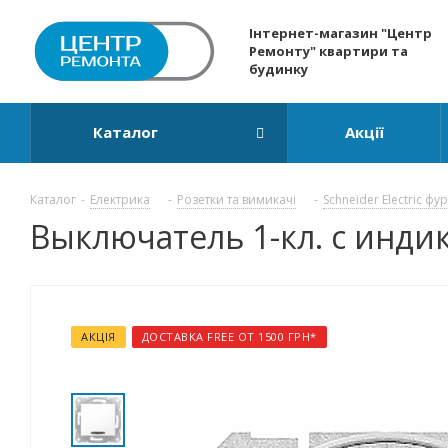
Інтернет-магазин "Центр
Ремонту" квартири та
будинку
Каталог
Акції
Каталог
-
Електрика
-
Розетки та вимикачі
-
Schneider Electric фу
Выключатель 1-кл. с индик
АКЦІЯ
ДОСТАВКА FREE ОТ 1500 ГРН*