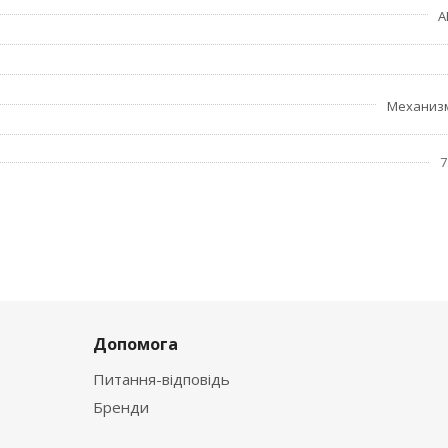
A
Механиз
7
Допомога
Питання-відповідь
Бренди