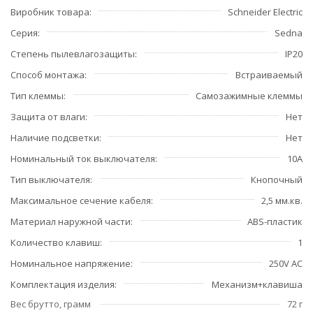
Виробник товара
Schneider Electric
Серия
Sedna
Степень пылевлагозащиты
IP20
Способ монтажа
Встраиваемый
Тип клеммы
Самозажимные клеммы
Защита от влаги
Нет
Наличие подсветки
Нет
Номинальный ток выключателя
10А
Тип выключателя
Кнопочный
Максимальное сечение кабеля
2,5 мм.кв.
Материал наружной части
ABS-пластик
Количество клавиш
1
Номинальное напряжение
250V AC
Комплектация изделия
Механизм+клавиша
Вес брутто, грамм
72 г