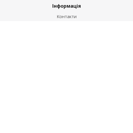
Інформація
Контакти
Як купити
Умови оплати
Умови доставки
Гарантія на товар
Допомога
Питання-відповідь
Бренди
Наші контакти
+38 067 502 20 26
zakaz@ekt.com.ua
м. Київ, вул. Магнітогорська 1-А