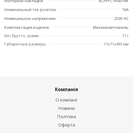
Материал накладки
ACA+PC пластик
Номинальный ток розетки
16А
Номинальное напряжение
250V AC
Комплектация изделия
Механизм+панель
Вес брутто, грамм
77 г
Габаритные размеры
71x71x493 мм
Компанія
О компанії
Новини
Політика
Оферта