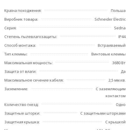
Країна походження
Польша
Виробник товара
Schneider Electric
Серия
Sedna
Степень пылевлагозащиты
IP44
Способ монтажа
Встраиваемый
Тип клеммы
Винтовые клеммы
Максимальная мощность
3680 Вт
Защита от влаги
Да
Максимальное сечение кабеля
2,5 мм.кв.
Заземление
С заземляющим
контактом
Количество гнезд
Одно
Защитные шторки
С защитными шторками
Защитная крышка
С крышкой