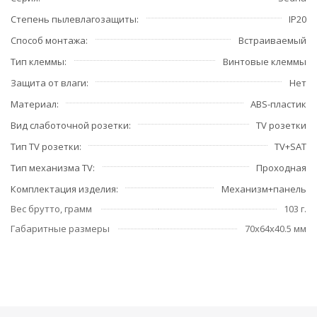
Степень пылевлагозащиты
IP20
Способ монтажа
Встраиваемый
Тип клеммы
Винтовые клеммы
Защита от влаги
Нет
Материал
ABS-пластик
Вид слаботочной розетки
TV розетки
Тип TV розетки
TV+SAT
Тип механизма TV
Проходная
Комплектация изделия
Механизм+панель
Вес брутто, грамм
103 г.
Габаритные размеры
70x64x40.5 мм