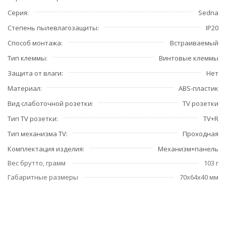
Серия
Sedna
Степень пылевлагозащиты
IP20
Способ монтажа
Встраиваемый
Тип клеммы
Винтовые клеммы
Защита от влаги
Нет
Материал
ABS-пластик
Вид слаботочной розетки
TV розетки
Тип TV розетки
TV+R
Тип механизма TV
Проходная
Комплектация изделия
Механизм+панель
Вес брутто, грамм
103 г
Габаритные размеры
70x64x40 мм