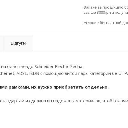
Закажите продукцию брен
свыше 3000грн и получ
Условие бесплатной дос
Відгуки
 одно гнездо Schneider Electric Sedna .
hernet, ADSL, ISDN с помощью витой пары категории 6е UTP.
ыми рамками, их нужно приобретать отдельно.
стандартам и сделана из надежных материалов, чтоб годам