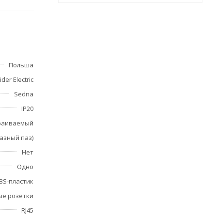
е с
апки не
Польша
der Electric
Sedna
IP20
раиваемый
нтаже
разный паз)
ление
Нет
Одно
BS-пластик
ые розетки
RJ45