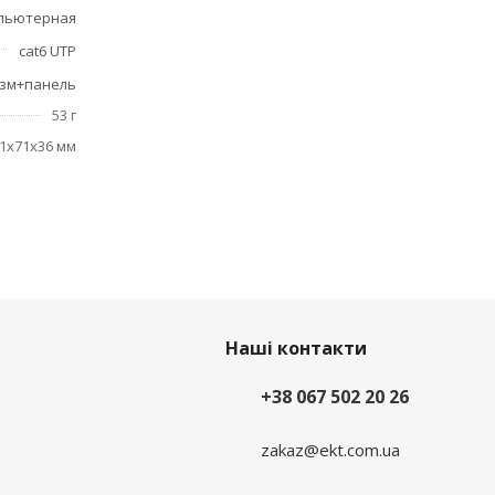
пьютерная
cat6 UTP
зм+панель
53 г
1x71x36 мм
Наші контакти
+38 067 502 20 26
zakaz@ekt.com.ua