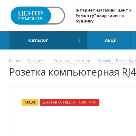
Інтернет-магазин "Центр
Ремонту" квартири та
будинку
Каталог
Акції
Каталог
-
Електрика
-
Розетки та вимикачі
-
Schneider Electric фу
Розетка компьютерная RJ45
АКЦІЯ
ДОСТАВКА FREE ОТ 1500 ГРН*