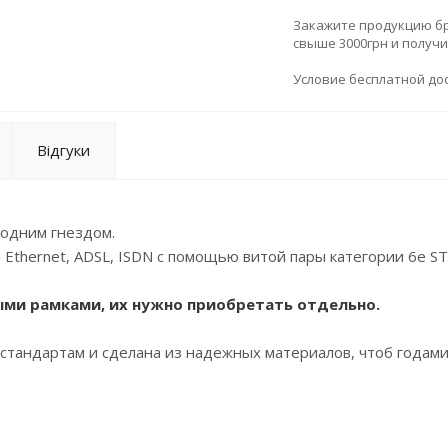
Закажите продукцию брен
свыше 3000грн и получ
Условие бесплатной дос
Відгуки
 одним гнездом.
thernet, ADSL, ISDN с помощью витой пары категории 6е ST
ыми рамками, их нужно приобретать отдельно.
стандартам и сделана из надежных материалов, чтоб годам