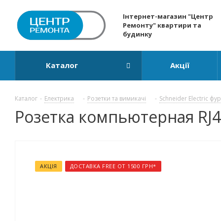
Інтернет-магазин "Центр
Ремонту" квартири та
будинку
Каталог
Акції
Каталог
-
Електрика
-
Розетки та вимикачі
-
Schneider Electric фу
Розетка компьютерная RJ45
АКЦІЯ
ДОСТАВКА FREE ОТ 1500 ГРН*