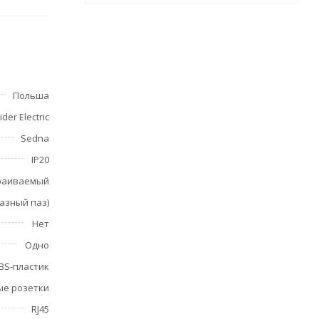
е с
апки не
Польша
der Electric
Sedna
IP20
раиваемый
нтаже
разный паз)
ление
Нет
Одно
BS-пластик
ые розетки
RJ45