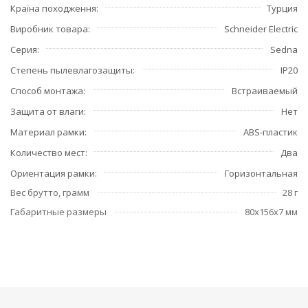
Країна походження
Турция
Виробник товара
Schneider Electric
Серия
Sedna
Степень пылевлагозащиты
IP20
Способ монтажа
Встраиваемый
Защита от влаги
Нет
Материал рамки
ABS-пластик
Количество мест
Два
Ориентация рамки
Горизонтальная
Вес брутто, грамм
28 г
Габаритные размеры
80x156x7 мм