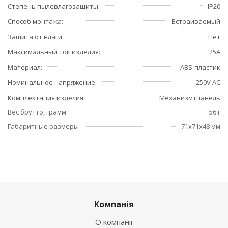
Степень пылевлагозащиты
IP20
Способ монтажа
Встраиваемый
Защита от влаги
Нет
Максимальный ток изделия
25А
Материал
ABS-пластик
Номинальное напряжение
250V AC
Комплектация изделия
Механизм+панель
Вес брутто, грамм
56 г
Габаритные размеры
71x71x48 мм
Компанія
О компанії