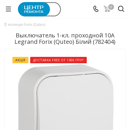
0
колекція Forix (Quteo)
Выключатель 1-кл. проходной 10A
Legrand Forix (Quteo) Білий (782404)
АКЦІЯ
ДОСТАВКА FREE ОТ 1500 ГРН*