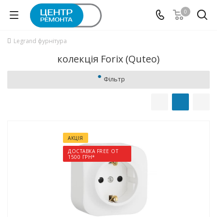
0
Legrand фурнітура
колекція Forix (Quteo)
Фільтр
АКЦІЯ
ДОСТАВКА FREE ОТ
1500 ГРН*