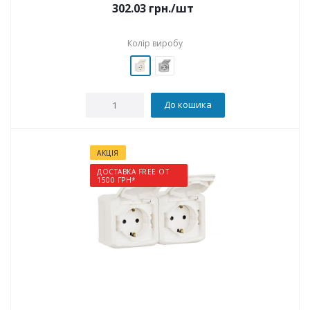
302.03
грн.
/шт
Колір виробу
До кошика
АКЦІЯ
ДОСТАВКА FREE ОТ
1500 ГРН*