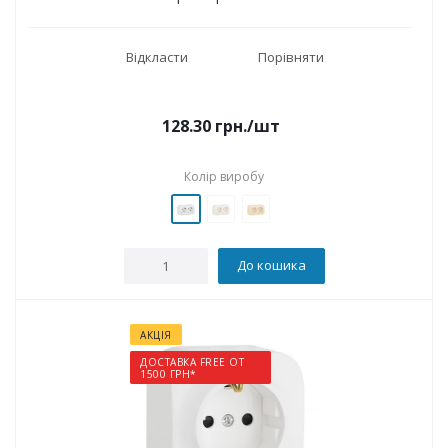
Відкласти
Порівняти
128.30
грн.
/шт
Колір виробу
До кошика
АКЦІЯ
ДОСТАВКА FREE ОТ
1500 ГРН*