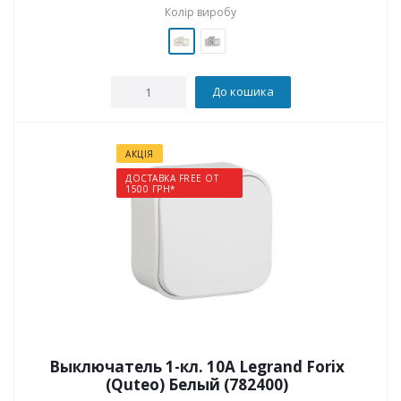
Колір виробу
До кошика
АКЦІЯ
ДОСТАВКА FREE ОТ
1500 ГРН*
Выключатель 1-кл. 10A Legrand Forix
(Quteo) Белый (782400)