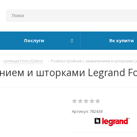
Послуги
Як купити
-
колекція Forix (Quteo)
-
Розетка тройная с заземлением и шторками Le
нием и шторками Legrand For
Артикул:
782438