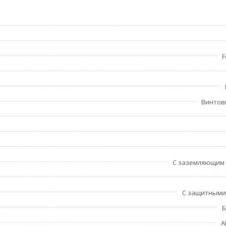
F
Винтов
С заземляющим
С защитными
Б
A