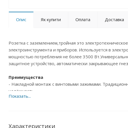
Опис
Як купити
Оплата
Доставка
Розетка с заземлением,тройная это электротехническое
электроинструмента и приборов. Используется в электро
мощностью потребления не более 3500 Вт.Универсально
защитное устройство, автоматически закрывающее гнез
Преимущества
- Накладной монтаж с винтовыми зажимами. Традиционн
надёжность
крепления и дополнительную стойкость изделия к меха
прикосновения. Даже при снятом корпусе контакт с ток
- Легкое подключение благодаря преднарезанным кабел
- Длительный срок эксплуатации изделий, изготовлены и
Характеристики