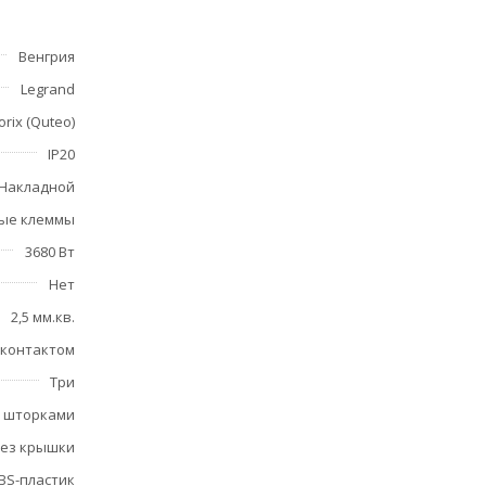
Венгрия
Legrand
orix (Quteo)
IP20
Накладной
ые клеммы
3680 Вт
Нет
2,5 мм.кв.
 контактом
Три
 шторками
ез крышки
BS-пластик