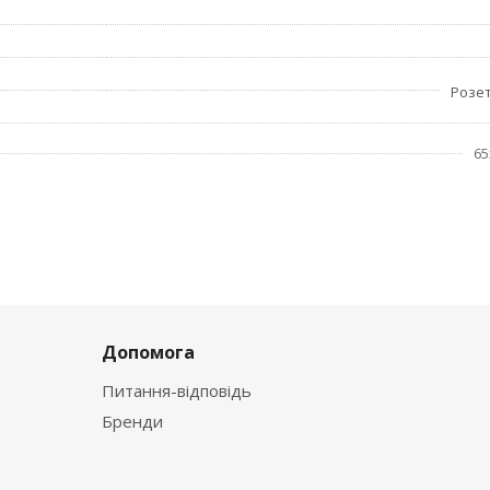
Розет
65
Допомога
Питання-відповідь
Бренди