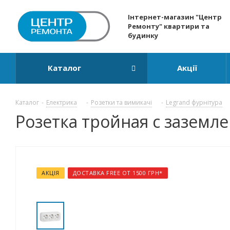
Інтернет-магазин "Центр
Ремонту" квартири та
будинку
Каталог
Акції
Каталог
-
Електрика
-
Розетки та вимикачі
-
Legrand фурнітура
Розетка тройная с заземле
АКЦІЯ
ДОСТАВКА FREE ОТ 1500 ГРН*