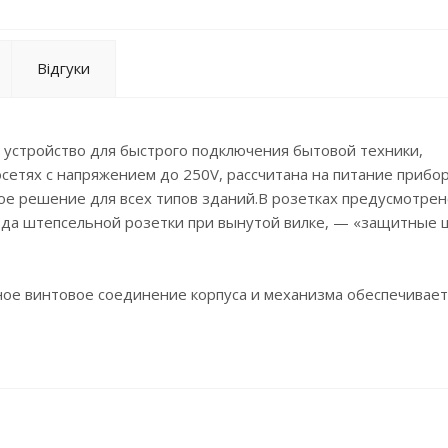
Відгуки
 устройство для быстрого подключения бытовой техники,
сетях с напряжением до 250V, рассчитана на питание прибор
е решение для всех типов зданий.В розетках предусмотрен
да штепсельной розетки при вынутой вилке, — «защитные 
ое винтовое соединение корпуса и механизма обеспечивает
ническим нагрузкам. Винтовые клеммы,защищенные от прямо
оведущими элементами исключен.
ьным вводам диаметром 10 и 16 мм.
з ударопрочного и износостойкого ABS-пластика.