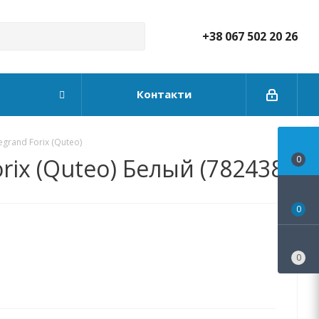
+38 067 502 20 26
Контакти
grand Forix (Quteo)
ix (Quteo) Белый (782438)
0
0
0