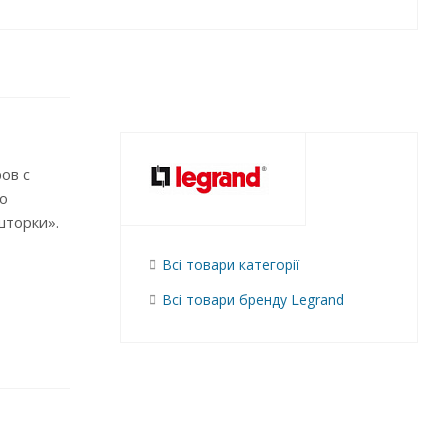
ов с
о
шторки».
Всі товари категорії
Всі товари бренду Legrand
го