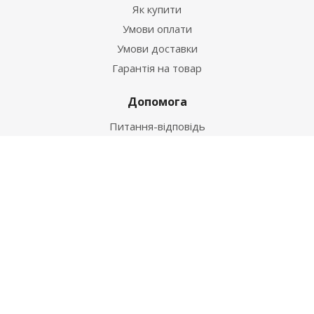
Як купити
Умови оплати
Умови доставки
Гарантія на товар
Допомога
Питання-відповідь
Бренди
Наші контакти
+38 067 502 20 26
zakaz@ekt.com.ua
м. Київ, вул. Магнітогорська 1-А