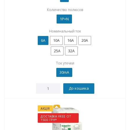
Количество полюсов
1P+N
Номинальный ток
6А
10А
16А
20А
25А
32А
Ток утечки
30mA
До кошика
АКЦІЯ
ДОСТАВКА FREE ОТ
1500 ГРН*