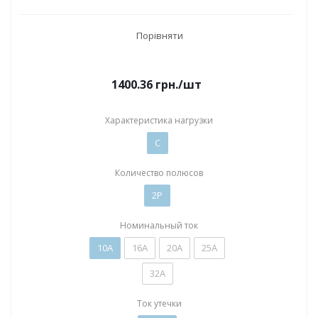
Порівняти
1400.36
грн.
/шт
Характеристика нагрузки
C
Количество полюсов
2P
Номинальный ток
10А
16А
20А
25А
32А
Ток утечки