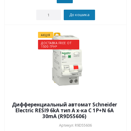
До кошика
АКЦІЯ
ДОСТАВКА FREE ОТ
1500 ГРН*
Дифференциальный автомат Schneider
Electric RESI9 6kA тип А х-ка C 1P+N 6А
30mA (R9D55606)
Артикул: R9D55606