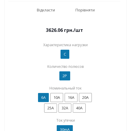
Відкласти
Порівняти
3626.06
грн.
/шт
Характеристика нагрузки
C
Количество полюсов
2P
Номинальный ток
6А
10А
16А
20А
25А
32А
40А
Ток утечки
30mA