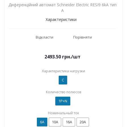
Диференційний автомат Schneider Electric RESI9 6kA тип
А
Характеристики
Відкласти
Порівняти
2493.50
грн.
/шт
Характеристика нагрузки
C
Количество полюсов
1P+N
Номинальный ток
6А
10А
16А
20А