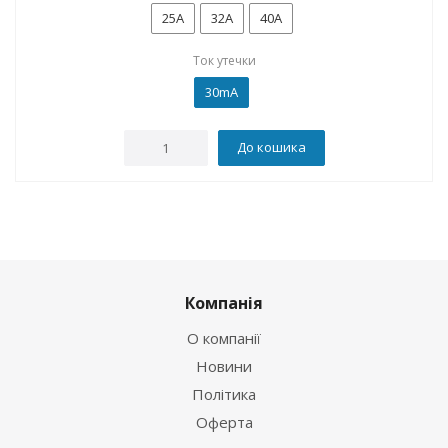
25А
32А
40А
Ток утечки
30mA
До кошика
Компанія
О компанії
Новини
Політика
Оферта