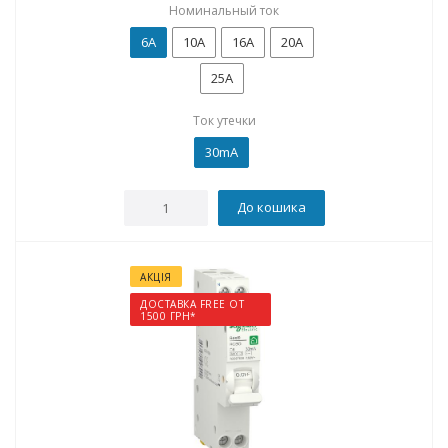
Номинальный ток
6А
10А
16А
20А
25А
Ток утечки
30mA
До кошика
АКЦІЯ
ДОСТАВКА FREE ОТ
1500 ГРН*