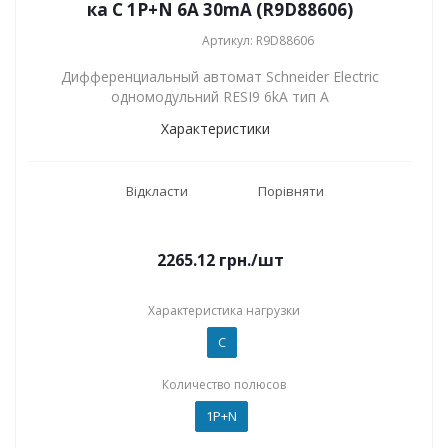
ка C 1P+N 6А 30mA (R9D88606)
Артикул: R9D88606
Дифференциальный автомат Schneider Electric
одномодульний RESI9 6kA тип А
Характеристики
Відкласти
Порівняти
2265.12
грн.
/шт
Характеристика нагрузки
C
Количество полюсов
1P+N