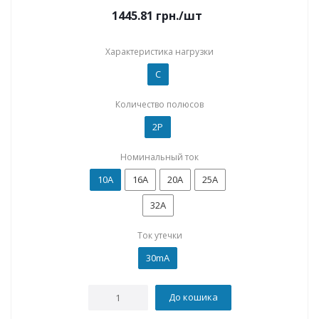
1445.81
грн.
/шт
Характеристика нагрузки
C
Количество полюсов
2P
Номинальный ток
10А
16А
20А
25А
32А
Ток утечки
30mA
До кошика