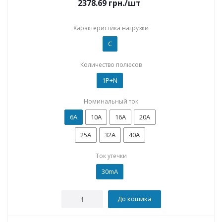
2378.69
грн.
/шт
Характеристика нагрузки
C
Количество полюсов
1P+N
Номинальный ток
6А
10А
16А
20А
25А
32А
40А
Ток утечки
30mA
До кошика