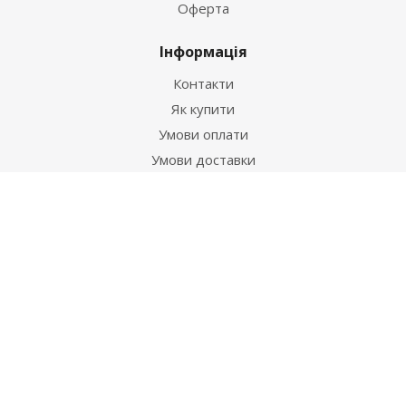
Оферта
Інформація
Контакти
Як купити
Умови оплати
Умови доставки
Гарантія на товар
Допомога
Питання-відповідь
Бренди
Наші контакти
+38 067 502 20 26
zakaz@ekt.com.ua