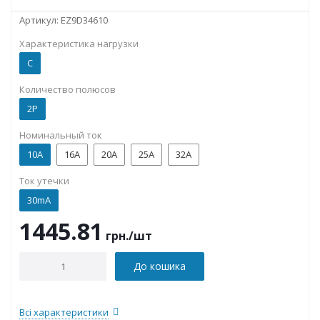
Артикул:
EZ9D34610
Характеристика нагрузки
C
Количество полюсов
2P
Номинальный ток
10А
16А
20А
25А
32А
Ток утечки
30mA
1445.81
грн.
/шт
До кошика
Всі характеристики