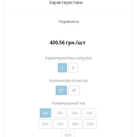
Характеристики
Порівняти
430.56
грн.
/шт
Характеристика нагрузки
C
B
Количество полюсов
2P
4P
Номинальный ток
6А
10А
16А
20А
25А
32А
40А
50А
63А