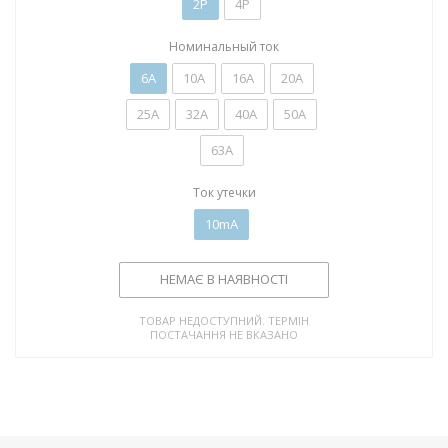
2P
4P
Номинальный ток
6А
10А
16А
20А
25А
32А
40А
50А
63А
Ток утечки
10mA
НЕМАЄ В НАЯВНОСТІ
ТОВАР НЕДОСТУПНИЙ. ТЕРМІН
ПОСТАЧАННЯ НЕ ВКАЗАНО