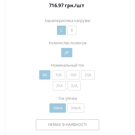
716.97
грн.
/шт
Характеристика нагрузки
C
B
Количество полюсов
2P
Номинальный ток
6А
10А
16А
20А
25А
32А
Ток утечки
10mA
30mA
НЕМАЄ В НАЯВНОСТІ