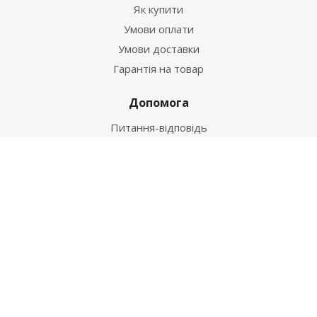
Як купити
Умови оплати
Умови доставки
Гарантія на товар
Допомога
Питання-відповідь
Бренди
Наші контакти
+38 067 502 20 26
zakaz@ekt.com.ua
м. Київ, вул. Магнітогорська 1-А