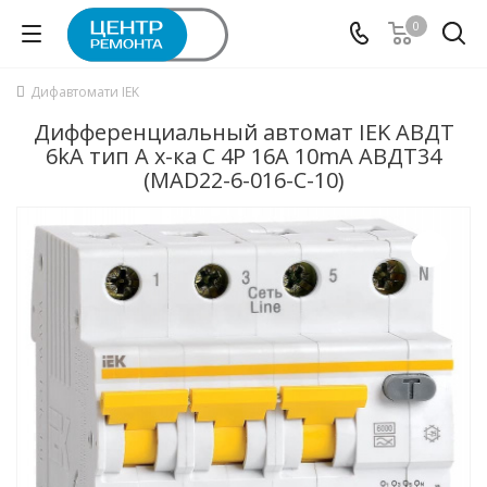
0
Дифавтомати IEK
Дифференциальный автомат IEK АВДТ
6kA тип А х-ка C 4P 16А 10mA АВДТ34
(MAD22-6-016-C-10)