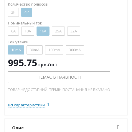
Количество полюсов
2P
4P
Номинальный ток
6А
10А
16А
25А
32А
Ток утечки
10mA
30mA
100mA
300mA
995.75
грн.
/шт
НЕМАЄ В НАЯВНОСТІ
ТОВАР НЕДОСТУПНИЙ. ТЕРМІН ПОСТАЧАННЯ НЕ ВКАЗАНО
Всі характеристики
Опис